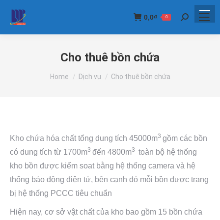
0,0
₫
0
Search:
Cho thuê bồn chứa
You are here:
Home
Dịch vụ
Cho thuê bồn chứa
3
Kho chứa hóa chất tổng dung tích 45000m
gồm các bồn
3
3
có dung tích từ 1700m
đến 4800m
toàn bộ hệ thống
kho bồn được kiểm soat bằng hệ thống camera và hệ
thống báo động điện tử, bên cạnh đó mỗi bồn được trang
bị hệ thống PCCC tiêu chuẩn
Hiện nay, cơ sở vật chất của kho bao gồm 15 bồn chứa