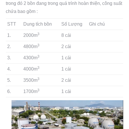
trong đó 2 bồn đang trong quá trình hoàn thiện, công suất
chứa bao gồm :
STT
Dung tích bồn
Số Lượng
Ghi chú
3
1.
2000m
8 cái
3
2.
4800m
2 cái
3
3.
4300m
1 cái
3
4.
4000m
1 cái
3
5.
3500m
2 cái
3
6.
1700m
1 cái