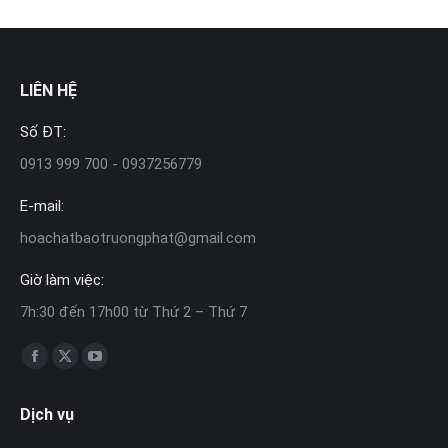
LIÊN HỆ
Số ĐT:
0913 999 700 - 0937256779
E-mail:
hoachatbaotruongphat@gmail.com
Giờ làm việc:
7h:30 đến 17h00 từ Thứ 2 – Thứ 7
Find us on:
Facebook
X
YouTube
page
page
page
Dịch vụ
opens
opens
opens
in
in
in