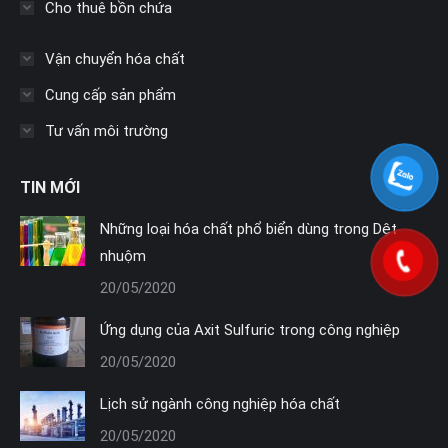
Cho thuê bồn chứa
new
new
new
window
window
window
Vận chuyển hóa chất
Cung cấp sản phẩm
Tư vấn môi trường
TIN MỚI
Những loại hóa chất phổ biển dùng trong Dệt
nhuộm
20/05/2020
Ứng dụng của Axit Sulfuric trong công nghiệp
20/05/2020
Lịch sử ngành công nghiệp hóa chất
20/05/2020