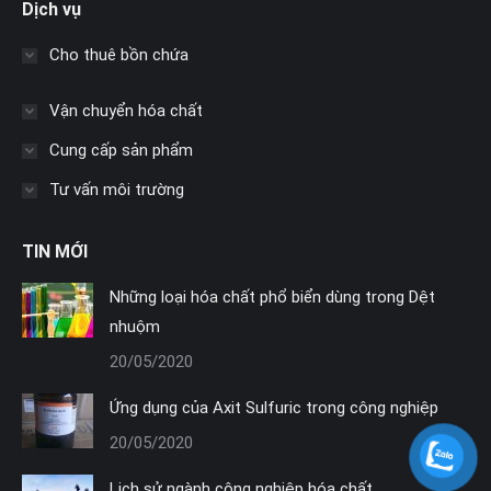
Dịch vụ
opens
opens
opens
in
in
in
Cho thuê bồn chứa
new
new
new
window
window
window
Vận chuyển hóa chất
Cung cấp sản phẩm
Tư vấn môi trường
TIN MỚI
Những loại hóa chất phổ biển dùng trong Dệt
nhuộm
20/05/2020
Ứng dụng của Axit Sulfuric trong công nghiệp
20/05/2020
Lịch sử ngành công nghiệp hóa chất