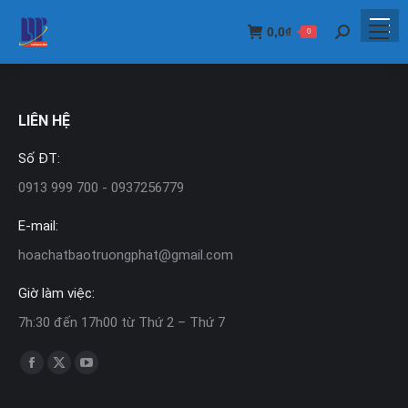
0,0
₫
0
Search:
LIÊN HỆ
Số ĐT:
0913 999 700 - 0937256779
E-mail:
hoachatbaotruongphat@gmail.com
Giờ làm việc:
7h:30 đến 17h00 từ Thứ 2 – Thứ 7
Find us on:
Facebook
X
YouTube
page
page
page