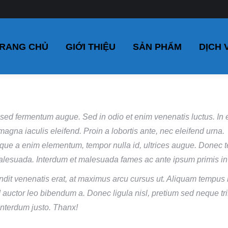
TRANG CHỦ
GIỚI THIỆU
SẢN PHẨM
DỊCH 
RANG CHỦ
GIỚI THIỆU
SẢN PHẨM
DỊCH 
sed fermentum augue. Sed in odio et enim venenatis luctus. In 
magna iaculis eleifend. Proin a lobortis ante, nec eleifend urna.
que a enim elementum, tempor nulla id, ultrices augue. Donec
alesuada. Interdum et malesuada fames ac ante ipsum primis in
ndit venenatis erat, at maximus arcu cursus ut. Aliquam tempus 
d auctor leo bibendum a. Donec ligula nisl, pretium sed neque tri
 interdum justo. Thanx!