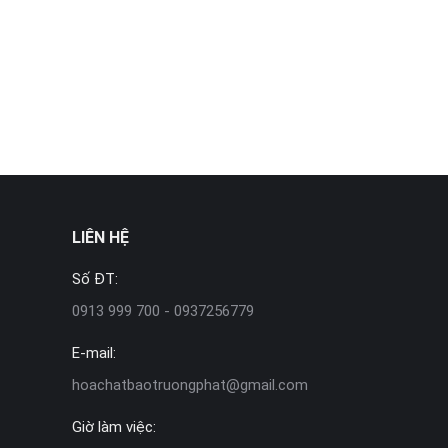
LIÊN HỆ
Số ĐT:
0913 999 700 - 0937256779
E-mail:
hoachatbaotruongphat@gmail.com
Giờ làm việc: