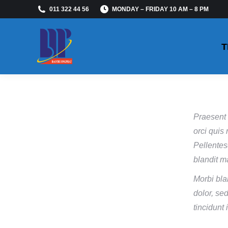
011 322 44 56
MONDAY – FRIDAY 10 AM – 8 PM
T
Praesent 
orci quis 
Pellentes
blandit m
Morbi bla
dolor, se
tincidunt