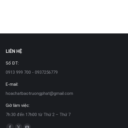
LIÊN HỆ
Số ĐT:
0913 999 700 - 0937256779
E-mail:
hoachatbaotruongphat@gmail.com
Giờ làm việc:
7h:30 đến 17h00 từ Thứ 2 – Thứ 7
Find us on: