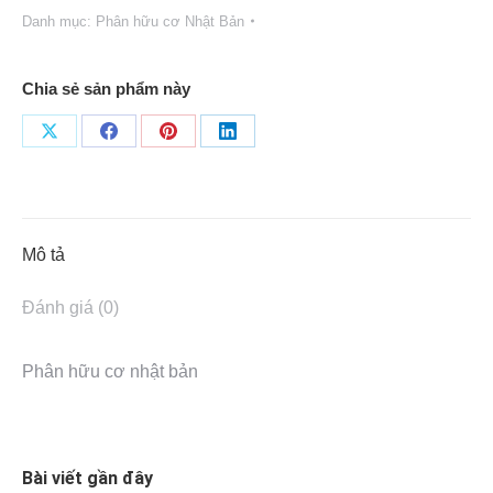
Danh mục:
Phân hữu cơ Nhật Bản
Chia sẻ sản phẩm này
Share
Share
Share
Share
on
on
on
on
X
Facebook
Pinterest
LinkedIn
Mô tả
Đánh giá (0)
Phân hữu cơ nhật bản
Bài viết gần đây