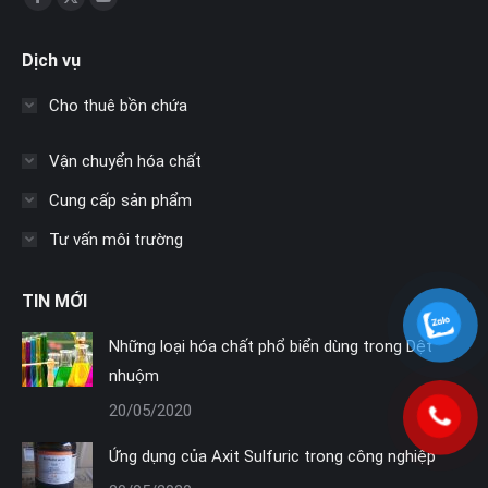
Facebook
X
YouTube
page
page
page
Dịch vụ
opens
opens
opens
in
in
in
Cho thuê bồn chứa
new
new
new
window
window
window
Vận chuyển hóa chất
Cung cấp sản phẩm
Tư vấn môi trường
TIN MỚI
Những loại hóa chất phổ biển dùng trong Dệt
nhuộm
20/05/2020
Ứng dụng của Axit Sulfuric trong công nghiệp