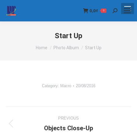
0,0
₫
0
Search:
Start Up
You are here:
Home
Photo Album
Start Up
Category:
Macro
20/08/2016
Album
PREVIOUS
navigation
Objects Close-Up
Previous
album: