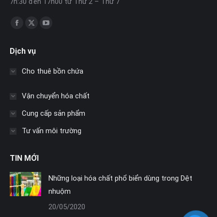
7h:30 đến 17h00 từ Thứ 2 – Thứ 7
Find us on:
Facebook
X
YouTube
page
page
page
Dịch vụ
opens
opens
opens
in
in
in
Cho thuê bồn chứa
new
new
new
window
window
window
Vận chuyển hóa chất
Cung cấp sản phẩm
Tư vấn môi trường
TIN MỚI
Những loại hóa chất phổ biển dùng trong Dệt
nhuộm
20/05/2020